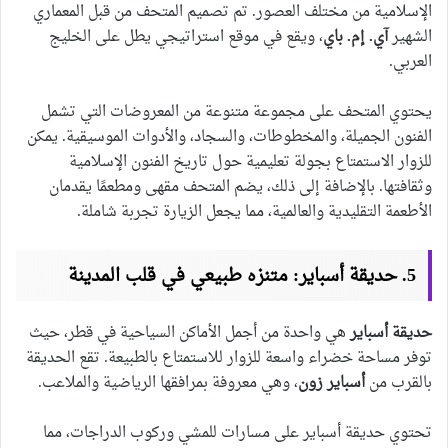
الإسلامية من مختلف العصور. تم تصميم المتحف من قبل المعماري
الشهير
آي. إم. باي
، ويقع في موقع استراتيجي يطل على الخليج
العربي.
يحتوي المتحف على مجموعة متنوعة من المعروضات التي تشمل
الفنون الجميلة، والمخطوطات، والسجاد، والأدوات الموسيقية. يمكن
للزوار الاستمتاع بجولة تعليمية حول تاريخ الفنون الإسلامية
وثقافتها. بالإضافة إلى ذلك، يضم المتحف مقهى ومطعمًا يقدمان
الأطعمة التقليدية والعالمية، مما يجعل الزيارة تجربة شاملة.
5. حديقة أسباير: متنزه طبيعي في قلب المدينة
حديقة أسباير
هي واحدة من أجمل الأماكن السياحية في قطر، حيث
توفر مساحة خضراء واسعة للزوار للاستمتاع بالطبيعة. تقع الحديقة
بالقرب من
أسباير زون
، وهي معروفة بمرافقها الرياضية والملاعب.
تحتوي حديقة أسباير على مسارات للمشي وركوب الدراجات، مما