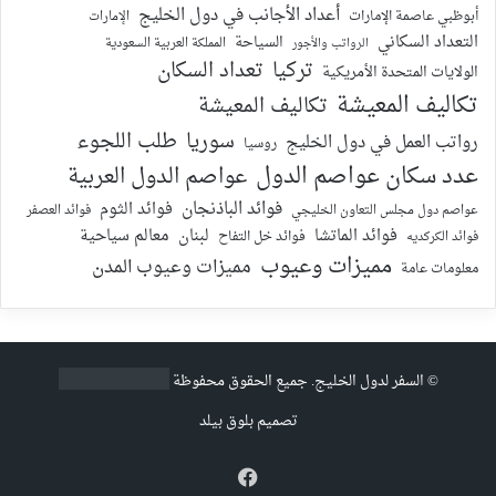
أعداد الأجانب في دول الخليج
أبوظبي عاصمة الإمارات
الإمارات
التعداد السكاني
السياحة
الرواتب والأجور
المملكة العربية السعودية
تركيا
تعداد السكان
الولايات المتحدة الأمريكية
تكاليف المعيشة
تكاليف المعيشة
سوريا
طلب اللجوء
رواتب العمل في دول الخليج
روسيا
عدد سكان عواصم الدول
عواصم الدول العربية
فوائد الباذنجان
فوائد الثوم
عواصم دول مجلس التعاون الخليجي
فوائد العصفر
فوائد الماتشا
لبنان
معالم سياحية
فوائد الكركديه
فوائد خل التفاح
مميزات وعيوب
مميزات وعيوب المدن
معلومات عامة
©
السفر لدول الخليج
. جميع الحقوق محفوظة
تصميم
بلوق بيلد
فيسبوك