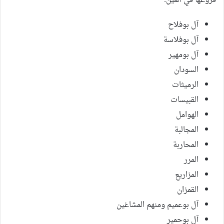
فروعها في العين:
آل بوفلاح
آل بوفلاسة
آل بومهير
السودان
الرميثات
القبيسات
الهوامل
المجالبة
المحاربة
المرر
المزاريع
القمزان
آل بوعميم ومنهم المشاغين
آل بوحمير