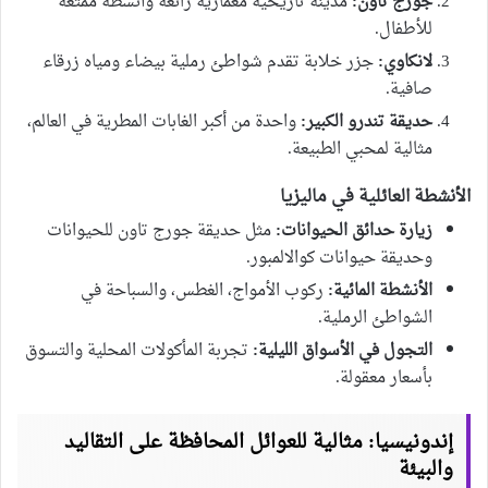
جورج تاون:
مدينة تاريخية معمارية رائعة وأنشطة ممتعة
للأطفال.
لانكاوي:
جزر خلابة تقدم شواطئ رملية بيضاء ومياه زرقاء
صافية.
حديقة تندرو الكبير:
واحدة من أكبر الغابات المطرية في العالم،
مثالية لمحبي الطبيعة.
الأنشطة العائلية في ماليزيا
زيارة حدائق الحيوانات:
مثل حديقة جورج تاون للحيوانات
وحديقة حيوانات كوالالمبور.
الأنشطة المائية:
ركوب الأمواج، الغطس، والسباحة في
الشواطئ الرملية.
التجول في الأسواق الليلية:
تجربة المأكولات المحلية والتسوق
بأسعار معقولة.
إندونيسيا: مثالية للعوائل المحافظة على التقاليد
والبيئة