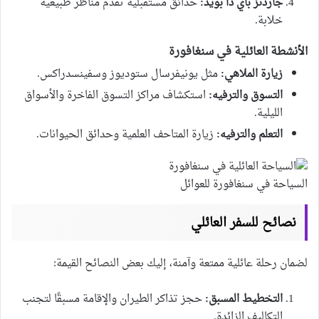
جاردنز باي ذا بويد:
حدائق مستقبلية تقدم مناظر طبيعية
خلابة.
الأنشطة العائلية في سنغافورة
زيارة الملاهي:
مثل يونيفرسال ستوديوز وسفينسدراكس.
التسوق والترفيه:
استكشاف مراكز التسوق الفاخرة والأسواق
الليلية.
التعلم والترفيه:
زيارة المتاحف العلمية وحدائق الحيوانات.
السياحة في سنغافورة للعوائل
نصائح للسفر العائلي
لضمان رحلة عائلية ممتعة وآمنة، إليك بعض النصائح القيمة:
التخطيط المسبق:
حجز تذاكر الطيران والإقامة مسبقًا لتجنب
التكاليف الزائدة.