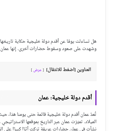
هل تساءلت يومًا عن أقدم دولة خليجية حكاية تاريخها 
وشهدت على صعود وسقوط حضارات أخرى. إنها عمان، بواب
العناوين [اضغط للانتقال]
عرض
أقدم دولة خليجية: عمان
تُعدّ عمان أقدم دولة خليجية قائمة حتى يومنا هذا، حيث
الميلاد. تميّزت عمان عبر التاريخ بموقعها الاستراتيجي على
نشأت في عمان حضارات عريقة تركت أثرًا كبيرًا على ا