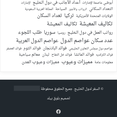
أعداد الأجانب في دول الخليج
أبوظبي عاصمة الإمارات
الإمارات
التعداد السكاني
السياحة
الرواتب والأجور
المملكة العربية السعودية
تركيا
تعداد السكان
الولايات المتحدة الأمريكية
تكاليف المعيشة
تكاليف المعيشة
سوريا
طلب اللجوء
رواتب العمل في دول الخليج
روسيا
عدد سكان عواصم الدول
عواصم الدول العربية
فوائد الباذنجان
فوائد الثوم
عواصم دول مجلس التعاون الخليجي
فوائد العصفر
فوائد الماتشا
لبنان
معالم سياحية
فوائد الكركديه
فوائد خل التفاح
مميزات وعيوب
مميزات وعيوب المدن
معلومات عامة
©
السفر لدول الخليج
. جميع الحقوق محفوظة
تصميم
بلوق بيلد
فيسبوك