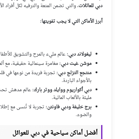
دبي للعائلات
، والتي تضمن المتعة والترفيه لكل أفراد الأ
أبرز الأماكن التي لا يجب تفويتها:
ليغولاند دبي:
عالم مليء بالمرح والتشويق للأطفال،
موشن غيت دبي:
مغامرة سينمائية حقيقية، مع أل
منتجع التزلج دبي:
تجربة فريدة من نوعها في قلب
بالأجواء الباردة.
دبي أكواريوم ووايلد ووتر بارك:
عالم مدهش تحت ال
مليئة بالألعاب المائية.
برج خليفة ودبي فاونتن:
تجربة لا تُنسى مع إطلال
والضوء.
أفضل أماكن سياحية في دبي للعوائل