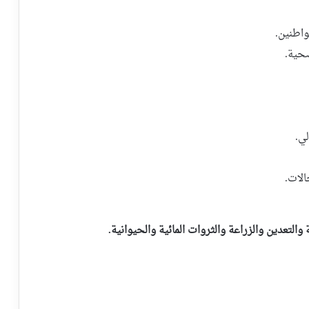
واطنين.
صحية.
ي.
الات.