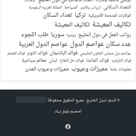
أعداد الأجانب في دول الخليج
أبوظبي عاصمة الإمارات
الإمارات
التعداد السكاني
السياحة
الرواتب والأجور
المملكة العربية السعودية
تركيا
تعداد السكان
الولايات المتحدة الأمريكية
تكاليف المعيشة
تكاليف المعيشة
سوريا
طلب اللجوء
رواتب العمل في دول الخليج
روسيا
عدد سكان عواصم الدول
عواصم الدول العربية
فوائد الباذنجان
فوائد الثوم
عواصم دول مجلس التعاون الخليجي
فوائد العصفر
فوائد الماتشا
لبنان
معالم سياحية
فوائد الكركديه
فوائد خل التفاح
مميزات وعيوب
مميزات وعيوب المدن
معلومات عامة
©
السفر لدول الخليج
. جميع الحقوق محفوظة
تصميم
بلوق بيلد
فيسبوك