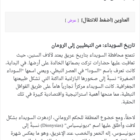
العناوين [اضغط للانتقال]
عرض
تاريخ السويداء: من النبطيين إلى الرومان
تتمتع محافظة السويداء بتاريخ عريق يمتد لآلاف السنين، حيث
تعاقبت عليها حضارات تركت بصماتها الخالدة على أرضها. في البداية،
كانت تعرف باسم “السودا” في العصر النبطي، ويعني اسمها “السوداء
الصغيرة” نسبةً إلى صخورها البازلتية الداكنة التي تشكل طبيعتها
الجغرافية. كانت السويداء مركزاً تجارياً هاماً على طريق القوافل
النبطية، مما منحها أهمية استراتيجية واقتصادية كبيرة في تلك
الحقبة.
لاحقاً، ومع خضوع المنطقة للحكم الروماني، ازدهرت السويداء بشكل
لافت وأطلق عليها اسم “ديونيسياس” (Dionysias) نسبةً إلى
ديونيسوس، إله الخمر والخصب عند الإغريق، وهو ما يعكس شهرة