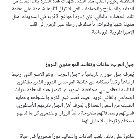
المنطقة بكروم العنب منذ القدم. شهدت هذه الفترة بناء العديد من
المعابد والمسارح والحمامات التي لا تزال آثارها شاهدة على عظمة
تلك الحضارة. بالتالي، فإن زيارة المواقع الأثرية في السويداء، مثل
مدينة شهبا وقنوات، تأخذك في رحلة عبر الزمن إلى قلب
الإمبراطورية الرومانية.
جبل العرب: عادات وتقاليد الموحدون الدروز
يُعرف جبل حوران تاريخياً بـ “جبل العرب”، وهو الاسم الذي ارتبط
ارتباطاً وثيقاً بسكانه من طائفة الموحدين الدروز الذين يشكلون
الغالبية العظمى في محافظة السويداء. تتميز هذه المنطقة بتراث
اجتماعي وثقافي فريد، حيث تُعتبر قيم الكرم والشجاعة وحماية
الضيف من أسمى الفضائل. يُعرف أهل الجبل بكرمهم الأسطوري،
فبيوتهم ومضافاتهم مفتوحة دائماً للزوار، ويقدمون كل ما لديهم
بسخاء وترحاب لا مثيل لهما.
علاوة على ذلك، تلعب العادات والتقاليد دوراً محورياً في حياة