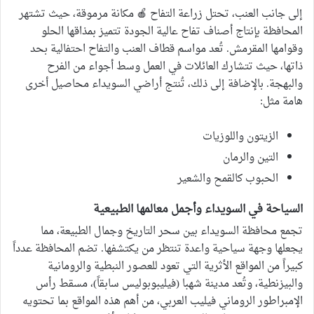
إلى جانب العنب، تحتل زراعة التفاح 🍎 مكانة مرموقة، حيث تشتهر
المحافظة بإنتاج أصناف تفاح عالية الجودة تتميز بمذاقها الحلو
وقوامها المقرمش. تُعد مواسم قطاف العنب والتفاح احتفالية بحد
ذاتها، حيث تتشارك العائلات في العمل وسط أجواء من الفرح
والبهجة. بالإضافة إلى ذلك، تُنتج أراضي السويداء محاصيل أخرى
هامة مثل:
الزيتون واللوزيات
التين والرمان
الحبوب كالقمح والشعير
السياحة في السويداء وأجمل معالمها الطبيعية
تجمع محافظة السويداء بين سحر التاريخ وجمال الطبيعة، مما
يجعلها وجهة سياحية واعدة تنتظر من يكتشفها. تضم المحافظة عدداً
كبيراً من المواقع الأثرية التي تعود للعصور النبطية والرومانية
والبيزنطية، وتُعد مدينة شهبا (فيليبوبوليس سابقاً)، مسقط رأس
الإمبراطور الروماني فيليب العربي، من أهم هذه المواقع بما تحتويه