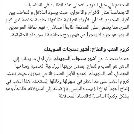
المجتمع في جبل العرب. تتجلى هذه التقاليد في المناسبات
الاجتماعية مثل الأفراح والأحزان، حيث يسود التكافل والتعاضد بين
أفراد المجتمع. كما أن للأزياء التراثية مكانتها الخاصة، خاصة لدى كبار
السن، مما يضفي على المنطقة طابعاً أصيلاً. إن فهم ثقافة الموحدين
الدروز هو جزء لا يتجزأ من فهم روح محافظة السويداء الحقيقية.
كروم العنب والتفاح: أشهر منتجات السويداء
عندما نتحدث عن
أشهر منتجات السويداء
، فإن أول ما يتبادر إلى
الذهن هو العنب والتفاح. بفضل تربتها البركانية الخصبة ومناخها
المعتدل، تُعد السويداء المنتج الأول للعنب 🍇 في سوريا، حيث تنتشر
كروم العنب على مد النظر في سهولها وتلالها. يُستخدم هذا العنب في
إنتاج أجود أنواع الزبيب والدبس، بالإضافة إلى استهلاكه طازجاً، وهو
يشكل ركيزة أساسية لاقتصاد المحافظة.