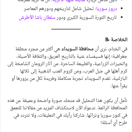
دليل شامل لزيارة
مدينة شهبا الأثرية
: كل ما تريد معرفته
دروز سوريا
: تحليل شامل لتاريخهم ودورهم المعاصر
تاريخ الثورة السورية الكبرى ودور
سلطان باشا الأطرش
الخلاصة 📝
في الختام، نرى أن
محافظة السويداء
هي أكثر من مجرد منطقة
جغرافية؛ إنها فسيفساء غنية بالتاريخ العريق، والثقافة الأصيلة،
والخيرات الزراعية، والطبيعة الساحرة. من آثار الرومان الشامخة إلى
كرم أهلها في جبل العرب، ومن كروم العنب الذهبية إلى تلالها
البازلتية، تقدم السويداء تجربة متكاملة وفريدة لكل من يزورها أو
يقرأ عنها.
نأمل أن يكون هذا التحليل قد منحك صورة واضحة وعميقة عن هذه
المحافظة الرائعة. ندعوك الآن لاستكشاف المزيد من مقالاتنا للتعمق
في كنوز سوريا وتراثها. شاركنا رأيك في التعليقات، ولا تتردد في
طرح أي أسئلة!