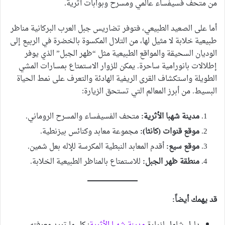
من متحف فسيفساء عالمي ومسرح وبوابات أثرية.
أما على الصعيد الطبيعي، فتوفر تضاريس جبل العرب البركانية مناظر
طبيعية خلابة لا مثيل لها، من التلال المكسوة بالخضرة في الربيع إلى
الوديان السحيقة والمواقع الطبيعية مثل “ظهر الجبل” الذي يوفر
إطلالات بانورامية ساحرة. يمكن للزوار الاستمتاع بمسارات المشي
الطويلة واستكشاف القرى الريفية الهادئة والتعرف على نمط الحياة
البسيط. من أبرز المعالم التي تستحق الزيارة:
مدينة شهبا الأثرية:
متحف الفسيفساء والمسرح الروماني.
موقع قنوات (كانثا):
مجموعة معابد وكنائس بيزنطية.
موقع سيع:
أقدم المعابد النبطية المكرسة للإله بعل شمين.
منطقة ظهر الجبل:
للاستمتاع بالمناظر الطبيعية الخلابة.
قد يهمك أيضاً: