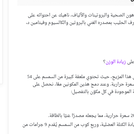
بالدهون الصحية والبروتينات والألياف، ناهيك عن احتوائه على
ف الحليب بمصدره الغني بالبروتين والكالسيوم وفيتامين د،
على
زيادة الوزن
؟
تكمن الإجابة في السعرات الحرارية العالية الموجودة في هذا المزيج، حيث تحتوي ملعقة كبيرة من السمسم على 54
ة حرارية، بينما يحتوي كوب من الحليب على 122 سعرة حرارية. وعند دمج هذين المكونين معًا، نحصل على
 الموجودة في كل مكوّن بالتفصيل:
يُعدّ البروتين ضروريًا لبناء العضلات وزيادة الكتلة العضلية، وربع كوب من السمسم يُقدم 9 جرامات من