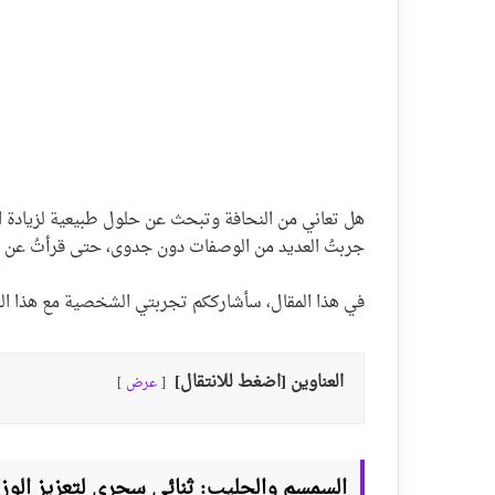
هل تعاني من النحافة وتبحث عن حلول طبيعية لزيادة ا
جربتُ العديد من الوصفات دون جدوى، حتى قرأتُ عن فو
في هذا المقال، سأشارككم تجربتي الشخصية مع هذا الخ
العناوين [اضغط للانتقال]
عرض
السمسم والحليب: ثنائي سحري لتعزيز الوز