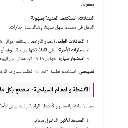
معقولة.
التنقلات: استكشف المدينة بسهولة
التنقل في مسقط سهل نسبيًا، وهناك عدة خيارات:
الحافلات العامة
: الخيار الأرخص، بتكلفة حوالي 0.5-1 ريال عماني لليوم الواحد.
سيارات الأجرة
: أغلى قليلاً، لكنها مريحة. توقع أن تدفع 3-5 ريال عماني للرحلة الواحدة د
استئجار سيارة
: حوالي 15-25 ريال عماني في اليوم، وهو خيار ممتاز إذا كنت تخطط لزيارة مناطق خارج المدينة.
نصيحتي
: استخدم تطبيق “OTaxi” لطلب سيارات الأجرة بأسعار معقولة.
الأنشطة والمعالم السياحية: استمتع بكل م
مسقط مليئة بالمعالم والأنشطة الرائعة. إليك بعض الأماك
المسجد الأكبر
: الدخول مجاني