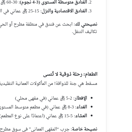
الفنادق متوسطة المستوى (3-4 نجوم)
: 30-60 ريال عماني في الليلة
الفنادق الاقتصادية والنزل
: 15-25 ريال عماني في الليلة
نصيحتي لك
: ابحث عن فندق في منطقة مطرح أو الحي 
تكاليف التنقل.
الطعام: رحلة ذوقية لا تُنسى
مسقط هي جنة للذواقة! من المأكولات العمانية التقليدية 
الإفطار
: 2-5 ريال عماني (في مقهى محلي)
الغداء
: 3-8 ريال عماني (في مطعم متوسط المستوى)
العشاء
: 5-15 ريال عماني (اعتمادًا على نوع المطعم)
نصيحة خاصة
: جرب “المقهى العماني” في سوق مطرح لتذ