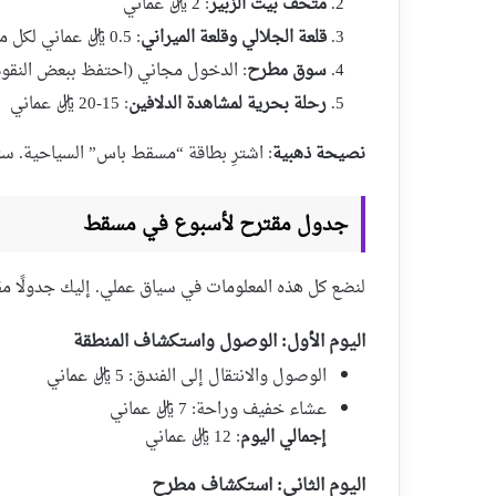
متحف بيت الزبير
: 2 ريال عماني
قلعة الجلالي وقلعة الميراني
: 0.5 ريال عماني لكل منهما
سوق مطرح
: الدخول مجاني (احتفظ ببعض النقود
رحلة بحرية لمشاهدة الدلافين
: 15-20 ريال عماني
نصيحة ذهبية
: اشترِ بطاقة “مسقط باس” السياحية. ستو
جدول مقترح لأسبوع في مسقط
لنضع كل هذه المعلومات في سياق عملي. إليك جدولًا مق
اليوم الأول: الوصول واستكشاف المنطقة
الوصول والانتقال إلى الفندق: 5 ريال عماني
عشاء خفيف وراحة: 7 ريال عماني
إجمالي اليوم
: 12 ريال عماني
اليوم الثاني: استكشاف مطرح