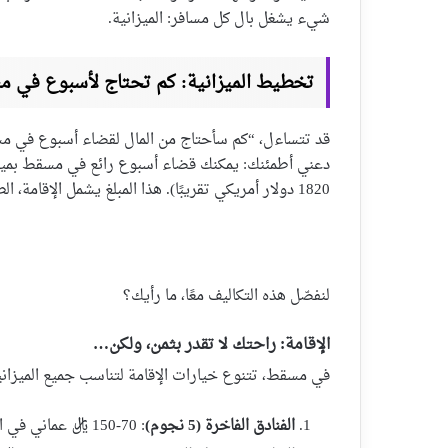
شيء يشغل بال كل مسافر: الميزانية.
تخطيط الميزانية: كم تحتاج لأسبوع في 
قد تتساءل، “كم سأحتاج من المال لقضاء أسبوع في مس
1820 دولار أمريكي تقريبًا). هذا المبلغ يشمل الإقامة، الطعام، التنقلات، والأنشطة السياحية.
لنفصّل هذه التكاليف معًا، ما رأيك؟
الإقامة: راحتك لا تقدر بثمن، ولكن…
في مسقط، تتنوع خيارات الإقامة لتناسب جميع الميزان
الفنادق الفاخرة (5 نجوم)
: 70-150 ريال عماني في الليلة