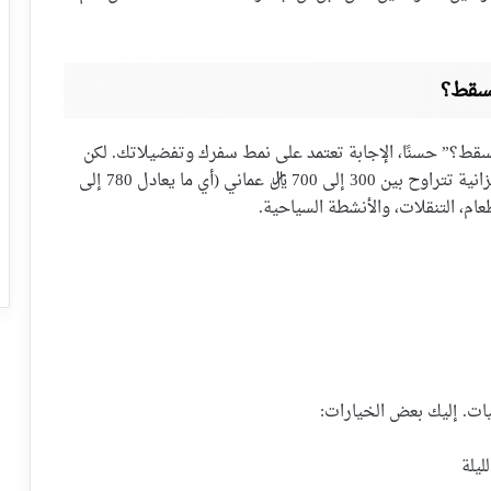
مسقط؟
قط؟” حسنًا، الإجابة تعتمد على نمط سفرك وتفضيلاتك. لكن
دعني أطمئنك: يمكنك قضاء أسبوع رائع في مسقط بميزانية تتراوح بين 300 إلى 700 ريال عماني (أي ما يعادل 780 إلى
يات. إليك بعض الخيارات: