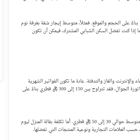
ناءً على الحجم والموقع. فمثلاً، متوسط إيجار شقة بغرفة نوم
5,000 ريال قطري شهريًا. أما إذا كنت تفضل السكن الشبابي المشترك، فيمكن أن تكون
 والإنترنت والغاز والتدفئة. عادة ما تكون الفواتير الشهرية
للمنزل المتوسط حوالي 800 إلى 1,200 ريال قطري. أما فاتورة الجوال، فقد تتراوح بين 150 إلى 300 ريال قطري بناءً على
بالنسبة للأكل، يبلغ سعر وجبة لشخص واحد في مطعم متوسط حوالي 30 إلى 50 ريال قطري. أما تكلفة بقالة المنزل ليوم