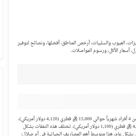
تكلفة المعيشة في أم صلال لعام 2024، المميزات، العيوب والسلبيات، أرخص المناطق، أفضلها، ونصائح لتوفير
ل، أسعار الأكل، ورسوم المواصلات.
يبلغ متوسط ​​تكلفة المعيشة في أم صلال لعائلة مكونة من 4 أفراد شهرياً حوالي 15,000 ريال قطري (4,120 دولار أمريكي)،
بينما تبلغ تكلفة المعيشة للفرد (شاب أعزب) حوالي 4,000 ريال قطري (1,100 دولار أمريكي). تختلف هذه النفقات بشكل
لكن بشكل عام، هذا متوسط أهم المصاريف الحياتية في أم صلال: