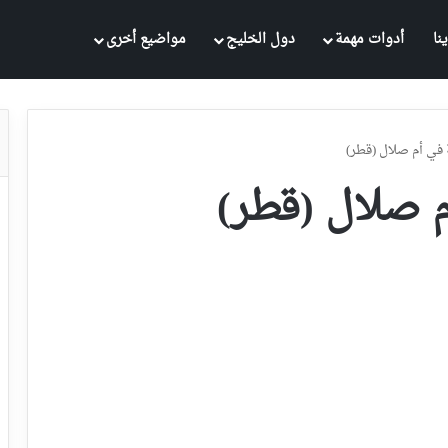
نا
أدوات مهمة
دول الخليج
مواضيع أخرى
 في أم صلال (قطر)
م صلال (قطر)