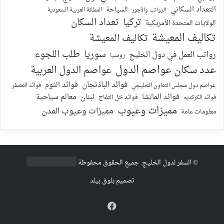
التعداد السكاني
السياحة
الرواتب والأجور
المملكة العربية السعودية
تركيا
تعداد السكان
الولايات المتحدة الأمريكية
تكاليف المعيشة
تكاليف المعيشة
سوريا
طلب اللجوء
رواتب العمل في دول الخليج
روسيا
عدد سكان عواصم الدول
عواصم الدول العربية
فوائد الباذنجان
فوائد الثوم
عواصم دول مجلس التعاون الخليجي
فوائد العصفر
فوائد الماتشا
لبنان
معالم سياحية
فوائد الكركديه
فوائد خل التفاح
مميزات وعيوب
مميزات وعيوب المدن
معلومات عامة
©
السفر لدول الخليج
. جميع الحقوق محفوظة
تصميم
بلوق بيلد
فيسبوك