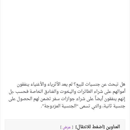
هل تبحث عن جنسيات للبيع؟ لم يعد الأثرياء والأغنياء ينفقون
أموالهم على شراء الطائرات واليخوت والفنادق الخاصة فحسب ،بل
إنهم ينفقون أيضاً على شراء جوازات سفر تضمن لهم الحصول على
جنسية ثانية، والتي تسمى “الجنسية المزدوجة”.
العناوين [اضغط للانتقال]
عرض