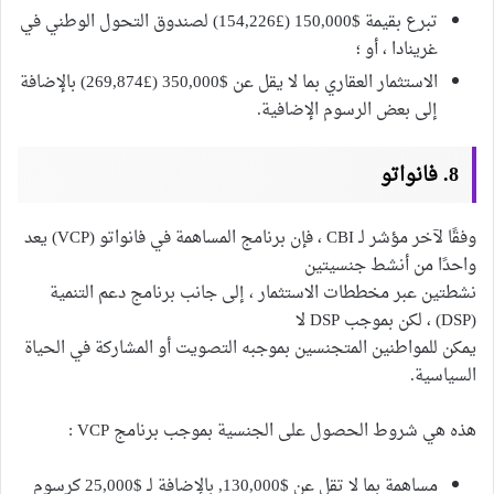
تبرع بقيمة $150,000 (£154,226) لصندوق التحول الوطني في
غرينادا ، أو ؛
الاستثمار العقاري بما لا يقل عن $350,000 (£269,874) بالإضافة
إلى بعض الرسوم الإضافية.
8. فانواتو
وفقًا لآخر مؤشر لـ CBI ، فإن برنامج المساهمة في فانواتو (VCP) يعد
واحدًا من أنشط جنسيتين
نشطتين عبر مخططات الاستثمار ، إلى جانب برنامج دعم التنمية
(DSP) ، لكن بموجب DSP لا
يمكن للمواطنين المتجنسين بموجبه التصويت أو المشاركة في الحياة
السياسية.
هذه هي شروط الحصول على الجنسية بموجب برنامج VCP :
مساهمة بما لا تقل عن $130,000, بالإضافة لـ $25,000 كرسوم