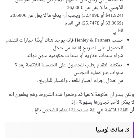
للاستثمار في رأس مال الأسهم ، يجب أن يستثمر المواطن
الأجنبي ما لا يقل عن €36,000
($41,924 أو £32,409) ويجب أن يدفع ما لا يقل عن €28,600
($33,306 أو £25,747) في العام
التالي .
حسب Henley & Partners فإنه يوجد هناك أيضًا خيارات للتقدم
للحصول على تصريح إقامة من خلال
شراء سندات عقارية أو سندات حكومية بدون فوائد.
يمكنك التقدم بطلب للحصول على الجنسية اللاتفية بعد 5
سنوات عبر عملية التجنس
من خلال إجراء اختبار لللغة ، واختبار للتاريخ .
ولكن يبدو ان حكومة لاتفيا قد وضعوا هذه الشروط وهم يعلمون انه
لا يمكن لأحدٍ تجاوزها بسهولة ، إذ
أن اللغة اللاتفية هي لغة مستحيلة التعلم للشخص بالغ .
3. سانت لوسيا