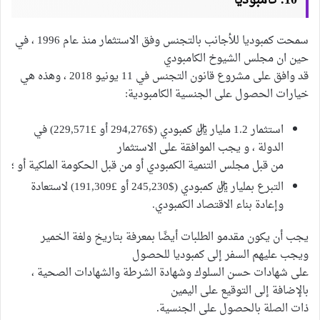
10. كامبوديا
سمحت كمبوديا للأجانب بالتجنس وفق الاستثمار منذ عام 1996 ، في
حين ان مجلس الشيوخ الكامبودي
قد وافق على مشروع قانون التجنس في 11 يونيو 2018 ، وهذه هي
خيارات الحصول على الجنسية الكامبودية:
استثمار 1.2 مليار ريال كمبودي ($294,276 أو £229,571) في
الدولة ، و يجب الموافقة على الاستثمار
من قبل مجلس التنمية الكمبودي أو من قبل الحكومة الملكية أو ؛
التبرع بمليار ريال كمبودي ($245,230 أو £191,309) لاستعادة
وإعادة بناء الاقتصاد الكمبودي.
يجب أن يكون مقدمو الطلبات أيضًا بمعرفة بتاريخ ولغة الخمير
ويجب عليهم السفر إلى كمبوديا للحصول
على شهادات حسن السلوك وشهادة الشرطة والشهادات الصحية ،
بالإضافة إلى التوقيع على اليمين
ذات الصلة بالحصول على الجنسية.