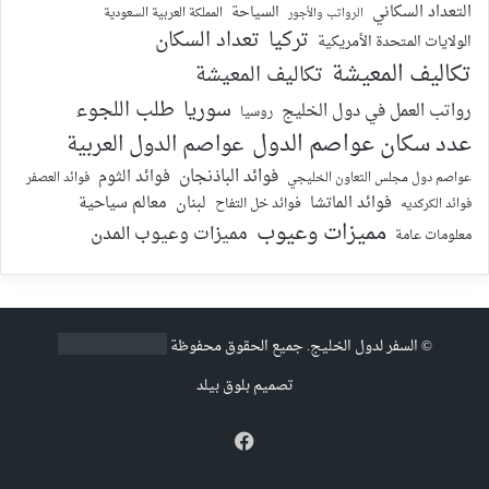
التعداد السكاني
السياحة
الرواتب والأجور
المملكة العربية السعودية
تركيا
تعداد السكان
الولايات المتحدة الأمريكية
تكاليف المعيشة
تكاليف المعيشة
سوريا
طلب اللجوء
رواتب العمل في دول الخليج
روسيا
عدد سكان عواصم الدول
عواصم الدول العربية
فوائد الباذنجان
فوائد الثوم
عواصم دول مجلس التعاون الخليجي
فوائد العصفر
فوائد الماتشا
لبنان
معالم سياحية
فوائد الكركديه
فوائد خل التفاح
مميزات وعيوب
مميزات وعيوب المدن
معلومات عامة
©
السفر لدول الخليج
. جميع الحقوق محفوظة
تصميم
بلوق بيلد
فيسبوك