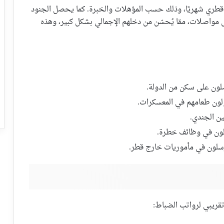
راتب الجندي القطري ما بين 6,500 و 9,000 ريال قطري شهريًا، وذلك حسب المؤهلات والخبرة. كما يحصل الجنود
مواصلات، ممّا يُحسّن من دخلهم الإجمالي بشكل كبير، وهذه
صلون على سكن من الدولة.
ناولون طعامهم في المعسكرات.
ين الجندي.
عملون في وظائف خطرة.
يُرسلون في مأموريات خارج قطر.
قريبي لرواتب الضباط: