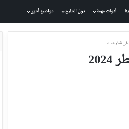
نا
أدوات مهمة
دول الخليج
مواضيع أخرى
 قطر 2024
202