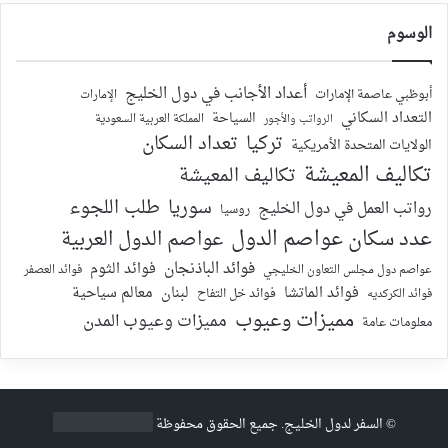
الوسوم
أعداد الأجانب في دول الخليج
أبوظبي عاصمة الإمارات
الإمارات
التعداد السكاني
السياحة
الرواتب والأجور
المملكة العربية السعودية
تركيا
تعداد السكان
الولايات المتحدة الأمريكية
تكاليف المعيشة
تكاليف المعيشة
سوريا
طلب اللجوء
رواتب العمل في دول الخليج
روسيا
عدد سكان عواصم الدول
عواصم الدول العربية
فوائد الباذنجان
فوائد الثوم
عواصم دول مجلس التعاون الخليجي
فوائد العصفر
فوائد الماتشا
لبنان
معالم سياحية
فوائد الكركديه
فوائد خل التفاح
مميزات وعيوب
مميزات وعيوب المدن
معلومات عامة
©
السفر لدول الخليج
. جميع الحقوق محفوظة