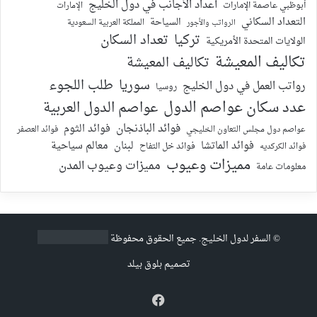
أعداد الأجانب في دول الخليج
أبوظبي عاصمة الإمارات
الإمارات
التعداد السكاني
السياحة
الرواتب والأجور
المملكة العربية السعودية
تركيا
تعداد السكان
الولايات المتحدة الأمريكية
تكاليف المعيشة
تكاليف المعيشة
سوريا
طلب اللجوء
رواتب العمل في دول الخليج
روسيا
عدد سكان عواصم الدول
عواصم الدول العربية
فوائد الباذنجان
فوائد الثوم
عواصم دول مجلس التعاون الخليجي
فوائد العصفر
فوائد الماتشا
لبنان
معالم سياحية
فوائد الكركديه
فوائد خل التفاح
مميزات وعيوب
مميزات وعيوب المدن
معلومات عامة
©
السفر لدول الخليج
. جميع الحقوق محفوظة
تصميم
بلوق بيلد
فيسبوك