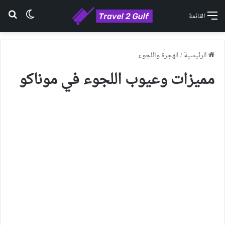
الوضع ا
بح
القائمة
الرئيسية
/
الهجرة واللجوء
مميزات وعيوب اللجوء في موناكو