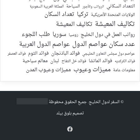
التعداد السكاني
السياحة
الرواتب والأجور
المملكة العربية السعودية
تركيا
تعداد السكان
الولايات المتحدة الأمريكية
تكاليف المعيشة
تكاليف المعيشة
سوريا
طلب اللجوء
رواتب العمل في دول الخليج
روسيا
عدد سكان عواصم الدول
عواصم الدول العربية
فوائد الباذنجان
فوائد الثوم
عواصم دول مجلس التعاون الخليجي
فوائد العصفر
فوائد الماتشا
لبنان
معالم سياحية
فوائد الكركديه
فوائد خل التفاح
مميزات وعيوب
مميزات وعيوب المدن
معلومات عامة
©
السفر لدول الخليج
. جميع الحقوق محفوظة
تصميم
بلوق بيلد
فيسبوك