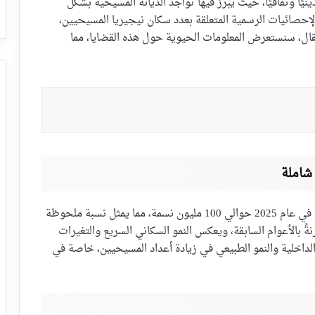
ينيًا وثقافيًا، حيث يبرز فيها تواجد الديانة المسيحية بشكل
 النظر في أحدث الإحصائيات الرسمية المتعلقة بعدد سكان نيجيريا المسيحيين،
قال، سنستعرض المعلومات الحيوية حول هذه القضايا، مما
تتوقع التقديرات أن يبلغ عدد سكان نيجيريا المسيحيين في عام 2025 حوالي 100 مليون نسمة، مما يمثل نسبة ملحوظة
نةً بالأعوام السابقة، ويعكس النمو السكاني السريع والتغيرات
 الداخلية والنمو الطبيعي في زيادة أعداد المسيحيين، خاصة في