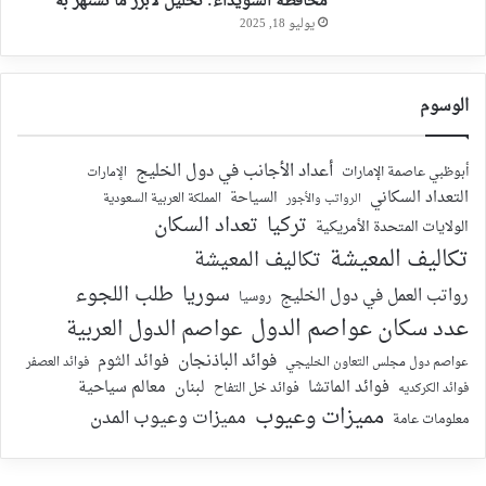
محافظة السويداء: تحليل لأبرز ما تشتهر به
يوليو 18, 2025
الوسوم
أعداد الأجانب في دول الخليج
أبوظبي عاصمة الإمارات
الإمارات
التعداد السكاني
السياحة
الرواتب والأجور
المملكة العربية السعودية
تركيا
تعداد السكان
الولايات المتحدة الأمريكية
تكاليف المعيشة
تكاليف المعيشة
سوريا
طلب اللجوء
رواتب العمل في دول الخليج
روسيا
عدد سكان عواصم الدول
عواصم الدول العربية
فوائد الباذنجان
فوائد الثوم
عواصم دول مجلس التعاون الخليجي
فوائد العصفر
فوائد الماتشا
لبنان
معالم سياحية
فوائد الكركديه
فوائد خل التفاح
مميزات وعيوب
مميزات وعيوب المدن
معلومات عامة