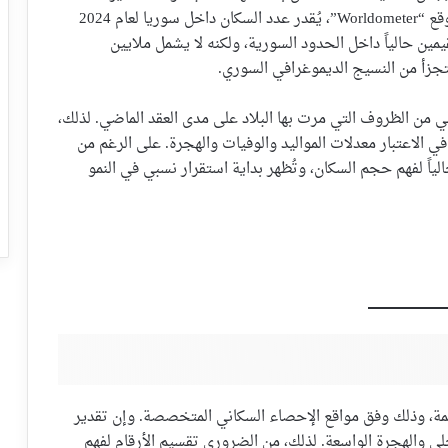
منصات عالمية مثل شعبة السكان في الأمم المتحدة وموقع “Worldometer”، يُقدر عدد السكان داخل سوريا لعام 2024
يمين حالياً داخل الحدود السورية، ولكنه لا يشمل ملايين
 يتجزأ من النسيج الديموغرافي السوري.
ي من الظروف التي مرت بها البلاد على مدى العقد الماضي. لذلك،
ي الاعتبار معدلات المواليد والوفيات والهجرة. على الرغم من
ياً لفهم حجم السكان، وتُظهر بداية استقرار نسبي في النمو
عدد سكان سوريا لعام 2025 بنحو 25,620,427 نسمة، وذلك وفق مواقع الإحصاء السكاني المتخصصة. وإن تقدير
لي والهجرة الواسعة. لذلك، من الضروري تقسيم الأرقام لفهم