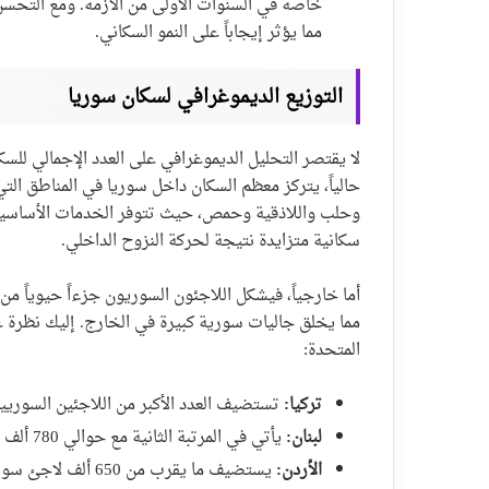
خاصة في السنوات الأولى من الأزمة. ومع التحسن
مما يؤثر إيجاباً على النمو السكاني.
التوزيع الديموغرافي لسكان سوريا
لا يقتصر التحليل الديموغرافي على العدد الإجمالي للسك
حالياً، يتركز معظم السكان داخل سوريا في المناطق ال
وحلب واللاذقية وحمص، حيث تتوفر الخدمات الأساسية 
سكانية متزايدة نتيجة لحركة النزوح الداخلي.
أما خارجياً، فيشكل اللاجئون السوريون جزءاً حيوياً من
مما يخلق جاليات سورية كبيرة في الخارج. إليك نظرة عل
المتحدة:
تركيا:
تستضيف العدد الأكبر من اللاجئين السوريين، بأكثر من 3.2 م
لبنان:
يأتي في المرتبة الثانية مع حوالي 780 ألف لاجئ مسجل.
الأردن:
يستضيف ما يقرب من 650 ألف لاجئ سوري مسجل.