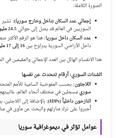
الصورة الكاملة:
إجمالي عدد السكان (داخل وخارج سوريا):
تشير تق
السوريين في العالم قد يصل إلى حوالي
24.5 مليون نسمة
عدد السكان داخل سوريا:
هذا هو الرقم الأكثر صع
داخل الأراضي السورية يتراوح بين
16 إلى 17 مليون نسمة
هذا الانقسام الهائل بين العدد الإجمالي والمقيمين في ا
الشتات السوري: أرقام تتحدث عن نفسها
اللاجئون:
بحسب المفوضية السامية للأمم المتحدة لشؤون اللاجئين
سوري
مسجلين في مختلف أنحاء العالم، غالبيتهم العظمى 
النازحون داخلياً (IDPs):
بالإضافة إلى اللاجئين، ي
أُجبروا على ترك منازلهم والبحث عن مأوى في مناطق
عوامل تؤثر في ديموغرافية سوريا