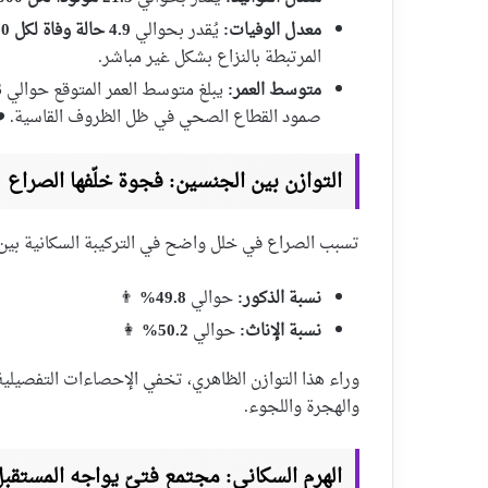
معدل الوفيات:
يُقدر بحوالي
4.9 حالة وفاة لكل 1000 من السكان
المرتبطة بالنزاع بشكل غير مباشر.
متوسط العمر:
يبلغ متوسط العمر المتوقع حوالي
6
صمود القطاع الصحي في ظل الظروف القاسية. ❤
التوازن بين الجنسين: فجوة خلّفها الصراع
تسبب الصراع في خلل واضح في التركيبة السكانية بين 
نسبة الذكور:
حوالي
49.8%
👨
نسبة الإناث:
حوالي
50.2%
👩
وراء هذا التوازن الظاهري، تخفي الإحصاءات التفصيلية 
والهجرة واللجوء.
الهرم السكاني: مجتمع فتيّ يواجه المستقب