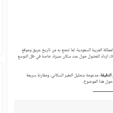
ملكة العربية السعودية، لما تتمتع به من تاريخ عريق وموقع
جغرافي مميز ونمو عمراني متسارع. ومع بداية عام 2025، ازداد الفضول حول عدد سكان عنيزة، خاصة في ظل التوسع
، مدعومة بتحليل التغير السكاني، ومقارنة سريعة
حول هذا الموضوع.