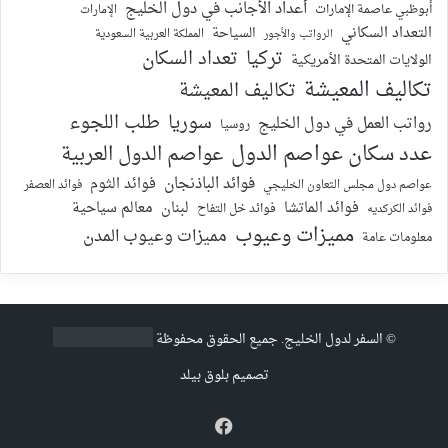
أعداد الأجانب في دول الخليج
أبوظبي عاصمة الإمارات
الإمارات
التعداد السكاني
السياحة
الرواتب والأجور
المملكة العربية السعودية
تركيا
تعداد السكان
الولايات المتحدة الأمريكية
تكاليف المعيشة
تكاليف المعيشة
سوريا
طلب اللجوء
رواتب العمل في دول الخليج
روسيا
عدد سكان عواصم الدول
عواصم الدول العربية
فوائد الباذنجان
فوائد الثوم
عواصم دول مجلس التعاون الخليجي
فوائد العصفر
فوائد الماتشا
لبنان
معالم سياحية
فوائد الكركديه
فوائد خل التفاح
مميزات وعيوب
مميزات وعيوب المدن
معلومات عامة
©
السفر لدول الخليج
. جميع الحقوق محفوظة
تصميم
بلوق بيلد
فيسبوك