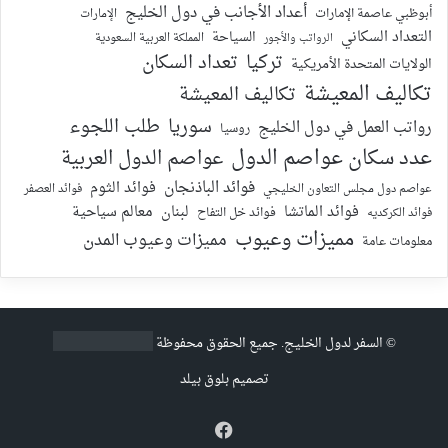
أعداد الأجانب في دول الخليج
أبوظبي عاصمة الإمارات
الإمارات
التعداد السكاني
السياحة
الرواتب والأجور
المملكة العربية السعودية
تركيا
تعداد السكان
الولايات المتحدة الأمريكية
تكاليف المعيشة
تكاليف المعيشة
سوريا
طلب اللجوء
رواتب العمل في دول الخليج
روسيا
عدد سكان عواصم الدول
عواصم الدول العربية
فوائد الباذنجان
فوائد الثوم
عواصم دول مجلس التعاون الخليجي
فوائد العصفر
فوائد الماتشا
لبنان
معالم سياحية
فوائد الكركديه
فوائد خل التفاح
مميزات وعيوب
مميزات وعيوب المدن
معلومات عامة
©
السفر لدول الخليج
. جميع الحقوق محفوظة
تصميم
بلوق بيلد
فيسبوك