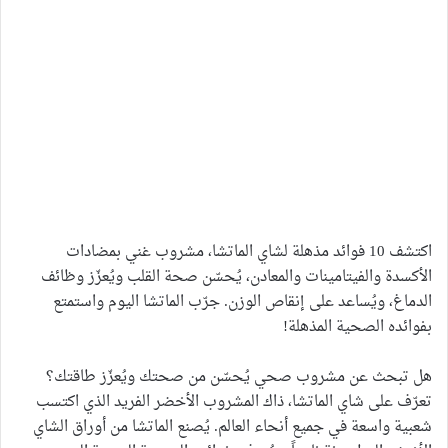
اكتشف 10 فوائد مذهلة لشاي الماتشا، مشروب غني بمضادات
الأكسدة والفيتامينات والمعادن، يُحسّن صحة القلب ويُعزّز وظائف
الدماغ، ويُساعد على إنقاص الوزن. جرّب الماتشا اليوم واستمتع
بفوائده الصحية المذهلة!
هل تبحث عن مشروب صحي يُحسّن من صحتك ويُعزّز طاقتك؟
تعرّف على شاي الماتشا، ذاك المشروب الأخضر الفريد الذي اكتسب
شعبية واسعة في جميع أنحاء العالم. يُصنع الماتشا من أوراق الشاي