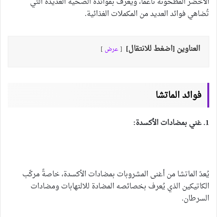
الأخضر المطحونة ناعماً، ويُعرف بفوائده الصحية العديدة التي
تُضاهي فوائد العديد من المكملات الغذائية.
العناوين [اضغط للانتقال]
عرض
فوائد الماتشا
1. غني بمضادات الأكسدة:
يُعدّ الماتشا من أغنى المشروبات بمضادات الأكسدة، خاصةً مركّب
الكاتيكين الذي يُعرف بخصائصه المضادة للالتهابات ومضادات
السرطان.