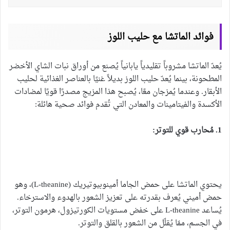
فوائد الماتشا مع حليب اللوز
يُعدّ الماتشا مشروباً تقليدياً يابانياً يُصنع من أوراق نبات الشاي الأخضر
المطحونة، بينما يُعدّ حليب اللوز بديلاً غنيًا بالعناصر الغذائية لحليب
الأبقار. وعندما يُمزجان معًا، يُصبح هذا المزيج مصدرًا قويًا لمضادات
الأكسدة والفيتامينات والمعادن التي تُقدم فوائد صحية هائلة:
1. مُحارب قوي للتوتر:
يحتوي الماتشا على حمض الجاما أمينوبيوتيريك (L-theanine)، وهو
حمض أميني يُعرف بقدرته على تعزيز الشعور بالهدوء والاسترخاء.
يُساعد L-theanine على خفض مستويات الكورتيزول، هرمون التوتر،
في الجسم، ممّا يُقلّل من الشعور بالقلق والتوتر.