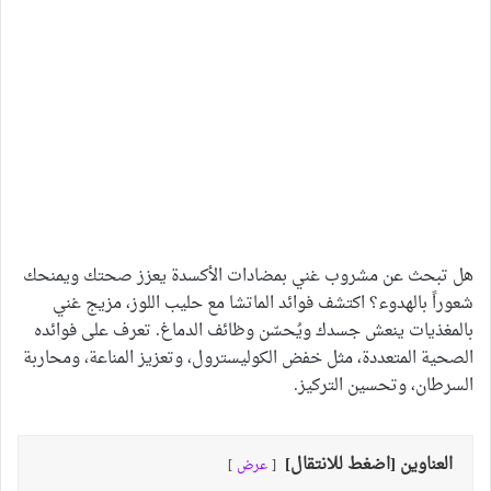
هل تبحث عن مشروب غني بمضادات الأكسدة يعزز صحتك ويمنحك
شعوراً بالهدوء؟ اكتشف فوائد الماتشا مع حليب اللوز، مزيج غني
بالمغذيات ينعش جسدك ويُحسّن وظائف الدماغ. تعرف على فوائده
الصحية المتعددة، مثل خفض الكوليسترول، وتعزيز المناعة، ومحاربة
السرطان، وتحسين التركيز.
العناوين [اضغط للانتقال]
عرض