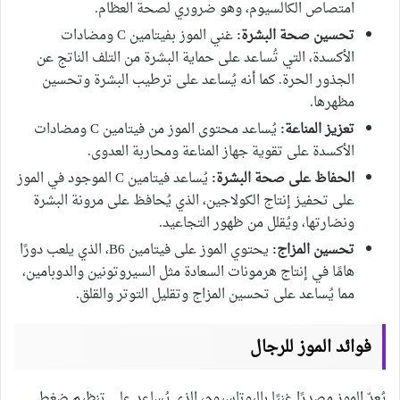
امتصاص الكالسيوم، وهو ضروري لصحة العظام.
تحسين صحة البشرة:
غني الموز بفيتامين C ومضادات
الأكسدة، التي تُساعد على حماية البشرة من التلف الناتج عن
الجذور الحرة. كما أنه يُساعد على ترطيب البشرة وتحسين
مظهرها.
تعزيز المناعة:
يُساعد محتوى الموز من فيتامين C ومضادات
الأكسدة على تقوية جهاز المناعة ومحاربة العدوى.
الحفاظ على صحة البشرة:
يُساعد فيتامين C الموجود في الموز
على تحفيز إنتاج الكولاجين، الذي يُحافظ على مرونة البشرة
ونضارتها، ويُقلل من ظهور التجاعيد.
تحسين المزاج:
يحتوي الموز على فيتامين B6، الذي يلعب دورًا
هامًا في إنتاج هرمونات السعادة مثل السيروتونين والدوبامين،
مما يُساعد على تحسين المزاج وتقليل التوتر والقلق.
فوائد الموز للرجال
يُعدّ الموز مصدرًا غنيًا بالبوتاسيوم، الذي يُساعد على تنظيم ضغط