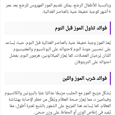
وبالنسبة للأطفال الرضع، يمكن تقديم الموز المهروس للرضع بعد عمر
6 أشهر كوجبة خفيفة غنية بالعناصر الغذائية.
فوائد تناول الموز قبل النوم
يُعدّ الموز وجبة خفيفة غنية بالعناصر الغذائية قبل النوم، حيث يُساعد
على تحسين جودة النوم لاحتوائه على البوتاسيوم والمغنيسيوم
اللذان يُرخيان العضلات، كما يُعزّز الميلاتونين، هرمون النوم، بفضل
احتوائه على التربتوفان.
فوائد شرب الموز واللبن
يُشكّل مزيج الموز مع الحليب مزيجًا غذائيًا غنيًا بالبروتين والكالسيوم
وفيتامين د، مما يُعزّز صحة العظام ويُقلّل من خطر الإصابة بهشاشة
العظام. كما يُساعد هذا المزيج على الشعور بالشبع لفترة أطول، ممّا
يُفيد في إنقاص الوزن أو الحفاظ على وزن صحي.