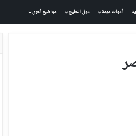
نا
أدوات مهمة
دول الخليج
مواضيع أخرى
صر