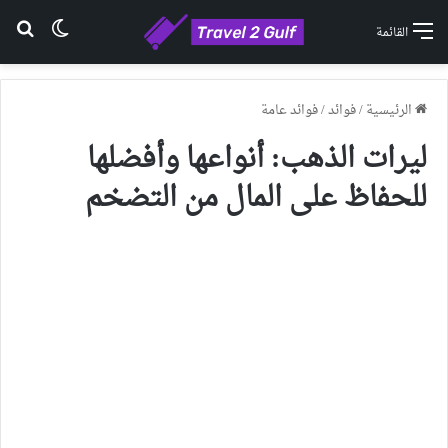
الوضع ا
بح
القائمة
الرئيسية
/
فوائد
/
فوائد عامة
ليرات الذهب: أنواعها وأفضلها
للحفاظ على المال من التضخم