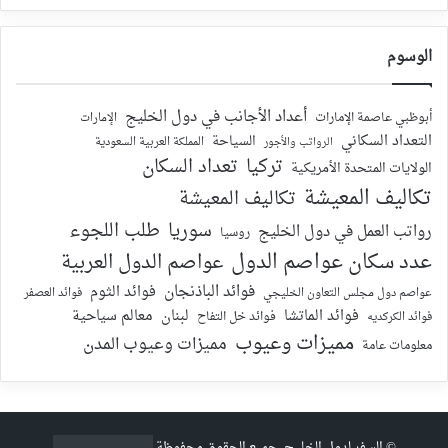
الوسوم
أعداد الأجانب في دول الخليج
أبوظبي عاصمة الإمارات
الإمارات
التعداد السكاني
السياحة
الرواتب والأجور
المملكة العربية السعودية
تركيا
تعداد السكان
الولايات المتحدة الأمريكية
تكاليف المعيشة
تكاليف المعيشة
سوريا
طلب اللجوء
رواتب العمل في دول الخليج
روسيا
عدد سكان عواصم الدول
عواصم الدول العربية
فوائد الباذنجان
فوائد الثوم
عواصم دول مجلس التعاون الخليجي
فوائد العصفر
فوائد الماتشا
لبنان
معالم سياحية
فوائد الكركديه
فوائد خل التفاح
مميزات وعيوب
مميزات وعيوب المدن
معلومات عامة
©
السفر لدول الخليج
. جميع الحقوق محفوظة