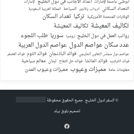
أعداد الأجانب في دول الخليج
أبوظبي عاصمة الإمارات
الإمارات
التعداد السكاني
السياحة
الرواتب والأجور
المملكة العربية السعودية
تركيا
تعداد السكان
الولايات المتحدة الأمريكية
تكاليف المعيشة
تكاليف المعيشة
سوريا
طلب اللجوء
رواتب العمل في دول الخليج
روسيا
عدد سكان عواصم الدول
عواصم الدول العربية
فوائد الباذنجان
فوائد الثوم
عواصم دول مجلس التعاون الخليجي
فوائد العصفر
فوائد الماتشا
لبنان
معالم سياحية
فوائد الكركديه
فوائد خل التفاح
مميزات وعيوب
مميزات وعيوب المدن
معلومات عامة
©
السفر لدول الخليج
. جميع الحقوق محفوظة
تصميم
بلوق بيلد
فيسبوك