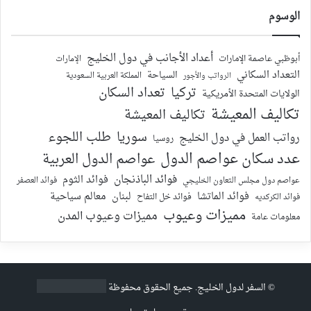
الوسوم
أعداد الأجانب في دول الخليج
أبوظبي عاصمة الإمارات
الإمارات
التعداد السكاني
السياحة
الرواتب والأجور
المملكة العربية السعودية
تركيا
تعداد السكان
الولايات المتحدة الأمريكية
تكاليف المعيشة
تكاليف المعيشة
سوريا
طلب اللجوء
رواتب العمل في دول الخليج
روسيا
عدد سكان عواصم الدول
عواصم الدول العربية
فوائد الباذنجان
فوائد الثوم
عواصم دول مجلس التعاون الخليجي
فوائد العصفر
فوائد الماتشا
لبنان
معالم سياحية
فوائد الكركديه
فوائد خل التفاح
مميزات وعيوب
مميزات وعيوب المدن
معلومات عامة
©
السفر لدول الخليج
. جميع الحقوق محفوظة