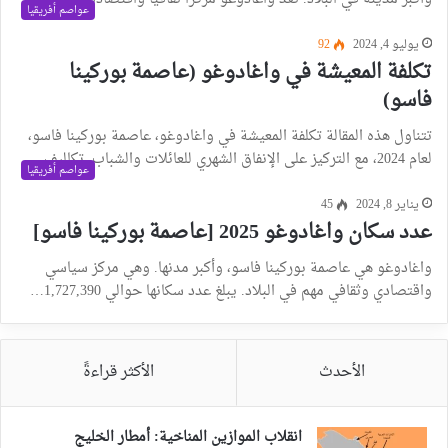
عواصم أفريقيا
يوليو 4, 2024
92
تكلفة المعيشة في واغادوغو (عاصمة بوركينا
فاسو)
تتناول هذه المقالة تكلفة المعيشة في واغادوغو، عاصمة بوركينا فاسو،
لعام 2024، مع التركيز على الإنفاق الشهري للعائلات والشباب. تكاليف…
عواصم أفريقيا
يناير 8, 2024
45
عدد سكان واغادوغو 2025 [عاصمة بوركينا فاسو]
واغادوغو هي عاصمة بوركينا فاسو، وأكبر مدنها. وهي مركز سياسي
واقتصادي وثقافي مهم في البلاد. يبلغ عدد سكانها حوالي 1,727,390…
الأحدث
الأكثر قراءةً
انقلاب الموازين المناخية: أمطار الخليج