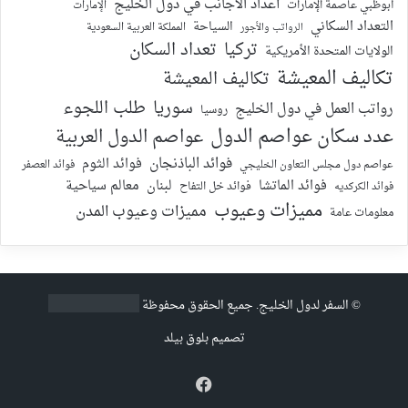
أعداد الأجانب في دول الخليج
أبوظبي عاصمة الإمارات
الإمارات
التعداد السكاني
السياحة
الرواتب والأجور
المملكة العربية السعودية
تركيا
تعداد السكان
الولايات المتحدة الأمريكية
تكاليف المعيشة
تكاليف المعيشة
سوريا
طلب اللجوء
رواتب العمل في دول الخليج
روسيا
عدد سكان عواصم الدول
عواصم الدول العربية
فوائد الباذنجان
فوائد الثوم
عواصم دول مجلس التعاون الخليجي
فوائد العصفر
فوائد الماتشا
لبنان
معالم سياحية
فوائد الكركديه
فوائد خل التفاح
مميزات وعيوب
مميزات وعيوب المدن
معلومات عامة
©
السفر لدول الخليج
. جميع الحقوق محفوظة
تصميم
بلوق بيلد
فيسبوك