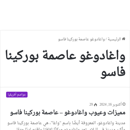
الرئيسية
/
واغادوغو عاصمة بوركينا فاسو
واغادوغو عاصمة بوركينا
فاسو
عواصم أفريقيا
أكتوبر 16, 2024
29
مميزات وعيوب واغادوغو – عاصمة بوركينا فاسو
مدينة واغادوغو، المعروفة أيضًا باسم “واغا”، هي عاصمة بوركينا فاسو
وأكبر مدينة في البلاد. تعد واغادوغو مركزًا ثقافيًا واقتصاديًا مهمًا…