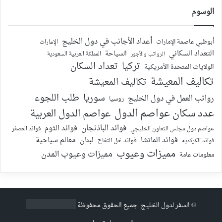
الوسوم
أعداد الأجانب في دول الخليج
أبوظبي عاصمة الإمارات
الإمارات
التعداد السكاني
السياحة
الرواتب والأجور
المملكة العربية السعودية
تركيا
تعداد السكان
الولايات المتحدة الأمريكية
تكاليف المعيشة
تكاليف المعيشة
سوريا
طلب اللجوء
رواتب العمل في دول الخليج
روسيا
عدد سكان عواصم الدول
عواصم الدول العربية
فوائد الباذنجان
فوائد الثوم
عواصم دول مجلس التعاون الخليجي
فوائد العصفر
فوائد الماتشا
لبنان
معالم سياحية
فوائد الكركديه
فوائد خل التفاح
مميزات وعيوب
مميزات وعيوب المدن
معلومات عامة
©
السفر لدول الخليج
. جميع الحقوق محفوظة