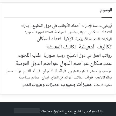
الوسوم
أعداد الأجانب في دول الخليج
أبوظبي عاصمة الإمارات
الإمارات
التعداد السكاني
السياحة
الرواتب والأجور
المملكة العربية السعودية
تركيا
تعداد السكان
الولايات المتحدة الأمريكية
تكاليف المعيشة
تكاليف المعيشة
سوريا
طلب اللجوء
رواتب العمل في دول الخليج
روسيا
عدد سكان عواصم الدول
عواصم الدول العربية
فوائد الباذنجان
فوائد الثوم
عواصم دول مجلس التعاون الخليجي
فوائد العصفر
فوائد الماتشا
لبنان
معالم سياحية
فوائد الكركديه
فوائد خل التفاح
مميزات وعيوب
مميزات وعيوب المدن
معلومات عامة
©
السفر لدول الخليج
. جميع الحقوق محفوظة