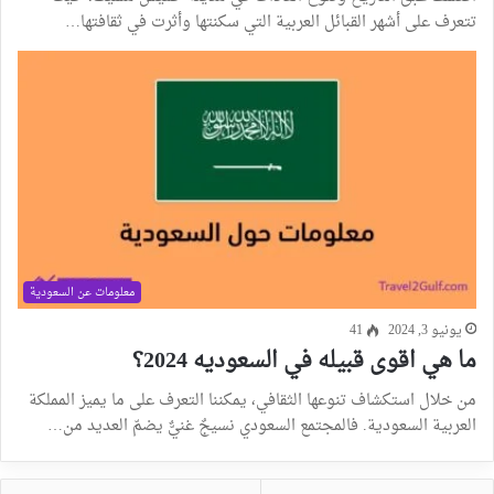
تتعرف على أشهر القبائل العربية التي سكنتها وأثرت في ثقافتها…
معلومات عن السعودية
يونيو 3, 2024
41
ما هي اقوى قبيله في السعوديه 2024؟
من خلال استكشاف تنوعها الثقافي، يمكننا التعرف على ما يميز المملكة
العربية السعودية. فالمجتمع السعودي نسيجٌ غنيٌّ يضمّ العديد من…