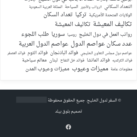
التعداد السكاني
السياحة
الرواتب والأجور
المملكة العربية السعودية
تركيا
تعداد السكان
الولايات المتحدة الأمريكية
تكاليف المعيشة
تكاليف المعيشة
سوريا
طلب اللجوء
رواتب العمل في دول الخليج
روسيا
عدد سكان عواصم الدول
عواصم الدول العربية
فوائد الباذنجان
فوائد الثوم
عواصم دول مجلس التعاون الخليجي
فوائد العصفر
فوائد الماتشا
لبنان
معالم سياحية
فوائد الكركديه
فوائد خل التفاح
مميزات وعيوب
مميزات وعيوب المدن
معلومات عامة
©
السفر لدول الخليج
. جميع الحقوق محفوظة
تصميم
بلوق بيلد
فيسبوك