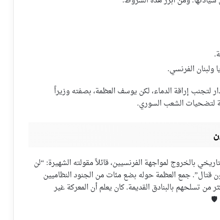
سيادتها. ومن أبرز هذه الشروط:
.
 ولبنان الفرنسي.
ار لتجنب إراقة الدماء، لكن يوسف العظمة، بصفته وزيراً
يانة لتضحيات الشعب السوري.
ن
اريخي بالخروج لمواجهة الفرنسيين، قائلاً مقولته الشهيرة: “لن
دون قتال”. جمع العظمة حوله بضع مئات من الجنود النظاميين
ر من تسلحهم بالبنادق القديمة. كان يعلم أن المعركة غير
️