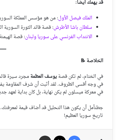
قد يهمك أيضاً:
الملك فيصل الأول
: من هو مؤسس المملكة السورية
سلطان باشا الأطرش
: قصة قائد الثورة السورية ال
الانتداب الفرنسي على سوريا ولبنان
: قصة الهيمنة
الخلاصة 📝
في الختام، لم تكن قصة
يوسف العظمة
مجرد سيرة قائد
في وجه أقسى الظروف. لقد أثبت أن شرف المقاومة يفوق مر
في معركة ميسلون لم يكن نهاية، بل كان بداية لعهد جد
جطنأمل أن يكون هذا التحليل قد أضاف قيمة لمعرفتك. ش
تاريخ سوريا العظيم!
فيسبوك
‫X
مشاركة عبر الايميل