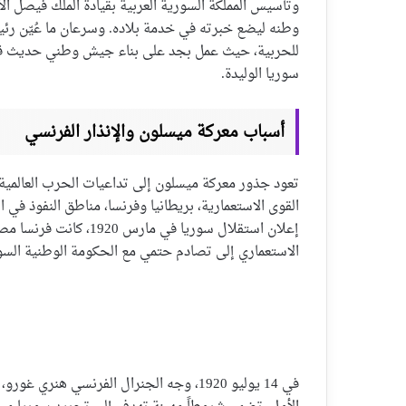
وتأسيس المملكة السورية العربية بقيادة الملك فيصل ال
وطنه ليضع خبرته في خدمة بلاده. وسرعان ما عُيّن رئيسا
للحربية، حيث عمل بجد على بناء جيش وطني حديث قا
سوريا الوليدة.
أسباب معركة ميسلون والإنذار الفرنسي
تعود جذور معركة ميسلون إلى تداعيات الحرب العالمية
القوى الاستعمارية، بريطانيا وفرنسا، مناطق النفوذ ف
إعلان استقلال سوريا في
الاستعماري إلى تصادم حتمي مع الحكومة الوطنية السو
في 14 يوليو 1920، وجه الجنرال الفرنسي هنر