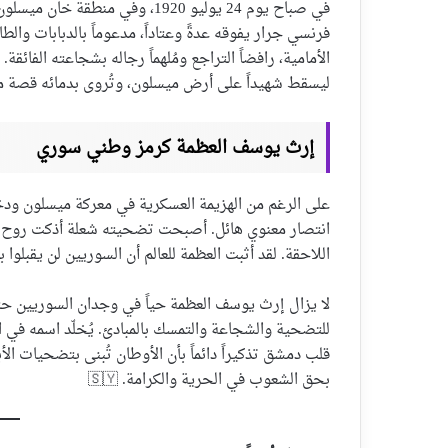
في صباح يوم 24 يوليو 1920، و
فرنسي جرار يفوقه عدةً وعتاداً، مدعوماً بالدبابات والط
الأمامية، رافضاً التراجع ومُلهماً رجاله بشجاعته الفائقة
ليسقط شهيداً على أرض ميسلون، وتُروى بدمائه قصة 
إرث يوسف العظمة كرمز وطني سوري
على الرغم من الهزيمة العسكرية في معركة ميسلون ود
انتصار معنوي هائل. أصبحت تضحيته شعلة أذكت روح ال
اللاحقة. لقد أثبت العظمة للعالم أن السوريين لن يقبلوا ب
لا يزال إرث يوسف العظمة حياً في وجدان السوريين ح
للتضحية والشجاعة والتمسك بالمبادئ. يُخلّد اسمه في ا
قلب دمشق تذكيراً دائماً بأن الأوطان تُبنى بتضحيات 
بحق الشعوب في الحرية والكرامة. 🇸🇾