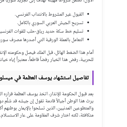
الأول، تضمن شروطاً مهينة تهدف إلى تجريد سوريا من 
القبول غير المشروط بالانتداب الفرنسي.
تسريح الجيش العربي السوري بالكامل.
تسليم خط سكة حديد رياق-حلب للقوات الفرنسية
التعامل بالعملة الورقية التي أصدرها مصرف سوريا
أمام هذا الضغط الهائل، قبل الملك فيصل وحكومته الإنذ
للحربية، رفض هذا الخيار رفضاً قاطعاً، معتبراً إياه خ
تفاصيل استشهاد يوسف العظمة في ميسلو
بعد قبول الحكومة للإنذار، اتخذ يوسف العظمة قراره الت
يرث هذا الوطن أجيالاً قادمة تقول إن جيشه قد سُلِّم 
والمتطوعين المدنيين، الذين تسلحوا بالإيمان بوطنهم أكث
متكافئة، لكنه اختار شرف المقاومة على عار الاستسلام. 