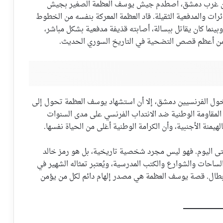
في منطقة خان ميسلون غرب دمشق، اصطدم جيش يوسف العظمة الصغير بجيش
ائرات والمدفعية الثقيلة. قاد العظمة المعركة بنفسه من الخطوط
. وبينما كان يقاتل ببسالة، أصابته قذيفة مدفعية بشكل مباشر،
من أعظم قصص التضحية في التاريخ السوري الحديث.
خول الفرنسيين دمشق، إلا أن استشهاد يوسف العظمة تحول إلى
مقاومة الوطنية ضد الانتداب الفرنسي على مدى السنوات
الهيمنة الأجنبية، وأن الكرامة الوطنية أغلى من الحياة نفسها.
تى اليوم. فهو ليس مجرد شخصية تاريخية، بل هو رمز خالد
لساحات والشوارع والكتب المدرسية، ويُعتبر تمثاله الشهير في
الأبطال. قصة يوسف العظمة هي مصدر إلهام دائم لكل من يؤمن