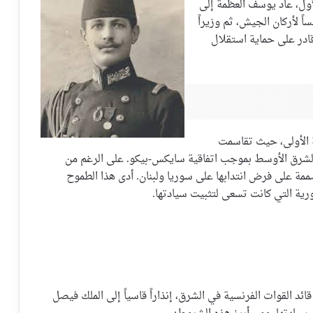
أول، عاد يوسف العظمة إلى
ً لأركان الجيش، ثم وزيراً
در على حماية استقلال
 الأولى، حيث تقاسمت
ي الشرق الأوسط بموجب اتفاقية سايكس-بيكو. على الرغم من
 مارس 1920، كانت فرنسا مصممة على فرض انتدابها على سوريا ولبنان. أدى هذا الطموح
رية التي كانت تسعى لتثبيت سيادتها.
ي غورو، قائد القوات الفرنسية في الشرق، إنذاراً قاسياً إلى الملك فيصل