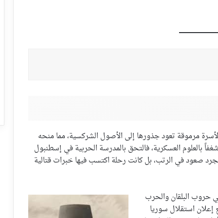
د يوسف العظمة في حي الشاغور بدمشق عام 1884، لأسرة مرموقة تعود جذورها إلى الأصول الشركسية، مما منحه
شغفاً بالعلوم العسكرية، فالتحق بالمدرسة الحربية في إسطنبول
 عام 1906. لم تكن مسيرته مجرد صعود في الرتب، بل كانت رحلة اكتسب فيها خبرات قتالية
ي حروب البلقان والحرب
ع إعلان استقلال سوريا